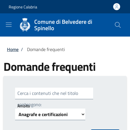
Salta al contenuto principale
Skip to footer content
Regione Calabria
Comune di Belvedere di
Spinello
Briciole di pane
Home
/
Domande frequenti
Domande frequenti
Cerca i contenuti che nel titolo
contengono:
Ambito