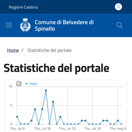
Salta al contenuto principale
Skip to footer content
Regione Calabria
Comune di Belvedere di
Spinello
Briciole di pane
Home
/
Statistiche del portale
Statistiche del portale