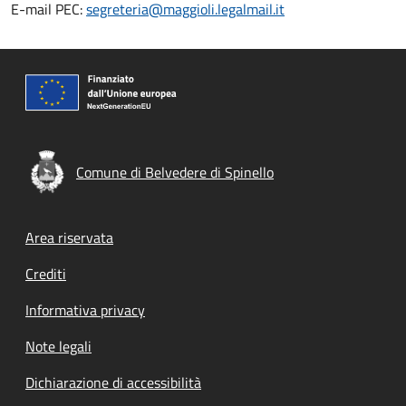
E-mail PEC:
segreteria@maggioli.legalmail.it
Comune di Belvedere di Spinello
Footer menu
Area riservata
Crediti
Informativa privacy
Note legali
Dichiarazione di accessibilità