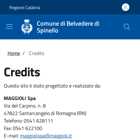
Salta al contenuto principale
Skip to footer content
Regione Calabria
Comune di Belvedere di
Spinello
Briciole di pane
Home
/
Credits
Credits
Questo sito è stato progettato e realizzato da:
MAGGIOLI Spa
Via del Carpino, n. 8
47822 Santarcangelo di Romagna (RN)
Telefono: 0541 628111
Fax: 0541 622100
E-mail:
maggiolispa@maggioli.it