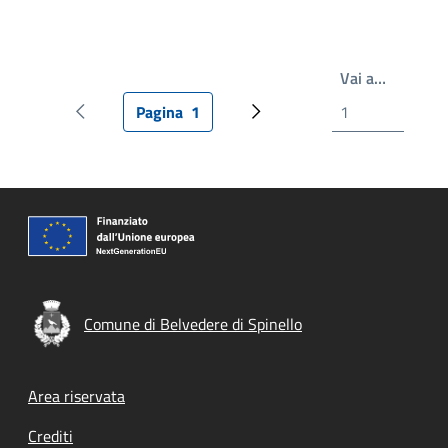
Scrivi il
Vai a…
Pagina
1
Pagina precedente
Pagina attuale
Pagina successiva
Comune di Belvedere di Spinello
Footer menu
Area riservata
Crediti