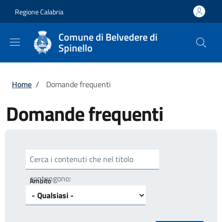
Salta al contenuto principale
Skip to footer content
Regione Calabria
Comune di Belvedere di
Spinello
Briciole di pane
Home
/
Domande frequenti
Domande frequenti
Cerca i contenuti che nel titolo
contengono:
Ambito