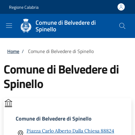
Salta al contenuto principale
Skip to footer content
Regione Calabria
Comune di Belvedere di
Spinello
Briciole di pane
Home
/
Comune di Belvedere di Spinello
Comune di Belvedere di
Spinello
Comune di Belvedere di Spinello
Piazza Carlo Alberto Dalla Chiesa 88824