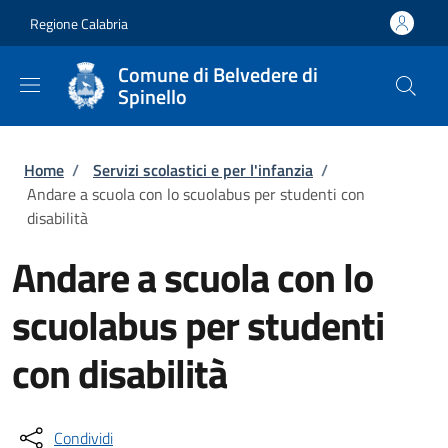
Salta al contenuto principale
Skip to footer content
Regione Calabria
Comune di Belvedere di
Spinello
Briciole di pane
Home
/
Servizi scolastici e per l'infanzia
/
Andare a scuola con lo scuolabus per studenti con
disabilità
Andare a scuola con lo
scuolabus per studenti
con disabilità
Condividi