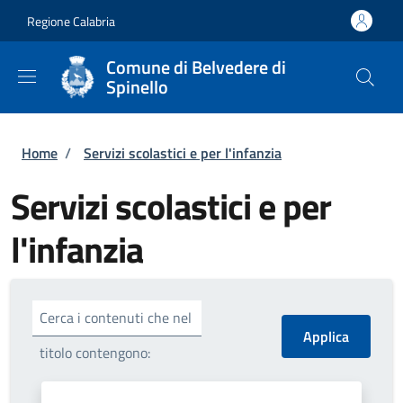
Salta al contenuto principale
Skip to footer content
Regione Calabria
Comune di Belvedere di
Spinello
Briciole di pane
Home
/
Servizi scolastici e per l'infanzia
Servizi scolastici e per
l'infanzia
Cerca i contenuti che nel
titolo contengono: