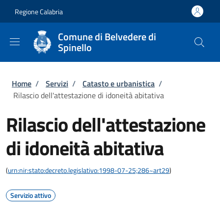
Salta al contenuto principale
Skip to footer content
Regione Calabria
Comune di Belvedere di
Spinello
Briciole di pane
Home
/
Servizi
/
Catasto e urbanistica
/
Rilascio dell'attestazione di idoneità abitativa
Rilascio dell'attestazione
di idoneità abitativa
(
urn:nir:stato:decreto.legislativo:1998-07-25;286~art29
)
Servizio attivo