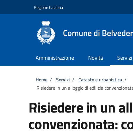
Salta al contenuto principale
Skip to footer content
Regione Calabria
Comune di Belvedere
Amministrazione
Novità
Servizi
Briciole di pane
Home
/
Servizi
/
Catasto e urbanistica
/
Risiedere in un alloggio di edilizia convenzionat
Risiedere in un all
convenzionata: c