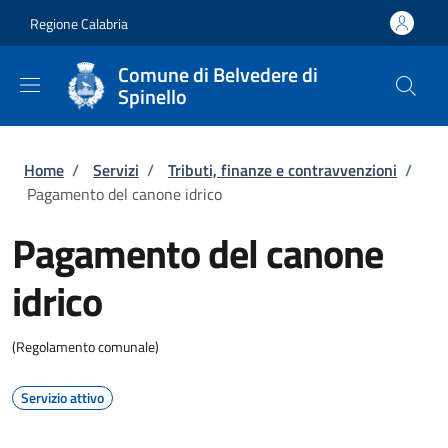
Salta al contenuto principale
Skip to footer content
Regione Calabria
Comune di Belvedere di
Spinello
Briciole di pane
Home
/
Servizi
/
Tributi, finanze e contravvenzioni
/
Pagamento del canone idrico
Pagamento del canone
idrico
(Regolamento comunale)
Servizio attivo