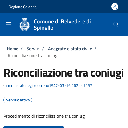
Salta al contenuto principale
Skip to footer content
Regione Calabria
Comune di Belvedere di
Spinello
Briciole di pane
Home
/
Servizi
/
Anagrafe e stato civile
/
Riconciliazione tra coniugi
Riconciliazione tra coniugi
(
urn:nir:stato:regio.decreto:1942-03-16;262~art157
)
Servizio attivo
Procedimento di riconciliazione tra coniugi