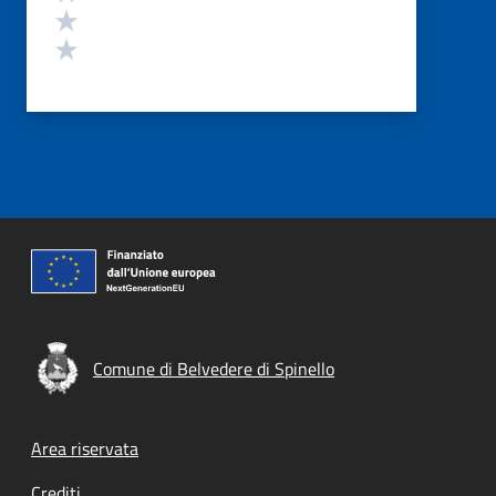
Valuta 2 stelle su 5
Valuta 1 stelle su 5
Comune di Belvedere di Spinello
Footer menu
Area riservata
Crediti