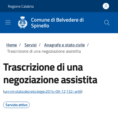
Salta al contenuto principale
Skip to footer content
Regione Calabria
Comune di Belvedere di
Spinello
Briciole di pane
Home
/
Servizi
/
Anagrafe e stato civile
/
Trascrizione di una negoziazione assistita
Trascrizione di una
negoziazione assistita
(
urn:nir:stato:decreto.legge:2014-09-12;132~art6
)
Servizio attivo