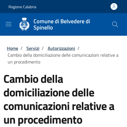
Salta al contenuto principale
Skip to footer content
Regione Calabria
Comune di Belvedere di
Spinello
Briciole di pane
Home
/
Servizi
/
Autorizzazioni
/
Cambio della domiciliazione delle comunicazioni relative a
un procedimento
Cambio della
domiciliazione delle
comunicazioni relative a
un procedimento