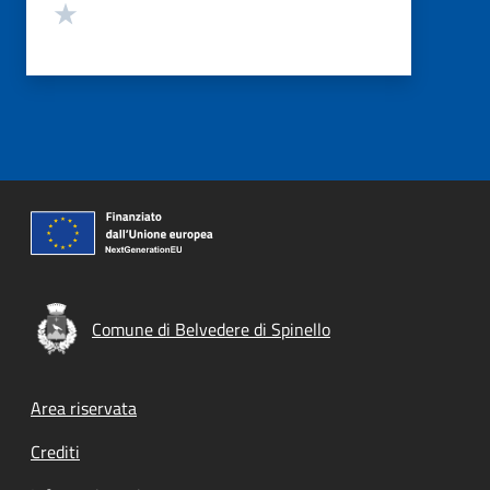
Valuta 1 stelle su 5
Comune di Belvedere di Spinello
Footer menu
Area riservata
Crediti