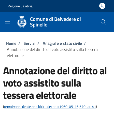
Salta al contenuto principale
Skip to footer content
Regione Calabria
Comune di Belvedere di
Spinello
Briciole di pane
Home
/
Servizi
/
Anagrafe e stato civile
/
Annotazione del diritto al voto assistito sulla tessera
elettorale
Annotazione del diritto al
voto assistito sulla
tessera elettorale
(
urn:nir:presidente.repubblica:decreto:1960-05-16;570~art41
)