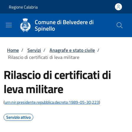
Salta al contenuto principale
Skip to footer content
Regione Calabria
Comune di Belvedere di
Spinello
Briciole di pane
Home
/
Servizi
/
Anagrafe e stato civile
/
Rilascio di certificati di leva militare
Rilascio di certificati di
leva militare
(
urn:nir:presidente.repubblica:decreto:1989-05-30;223
)
Servizio attivo