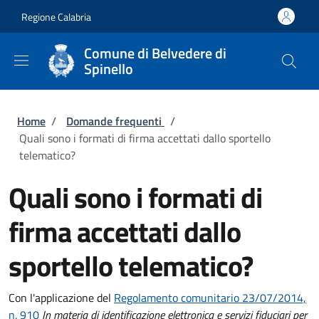
Salta al contenuto principale
Skip to footer content
Regione Calabria
Comune di Belvedere di
Spinello
Briciole di pane
Home
/
Domande frequenti
/
Quali sono i formati di firma accettati dallo sportello
telematico?
Quali sono i formati di
firma accettati dallo
sportello telematico?
Con l'applicazione del
Regolamento comunitario 23/07/2014,
n. 910
In materia di identificazione elettronica e servizi fiduciari per