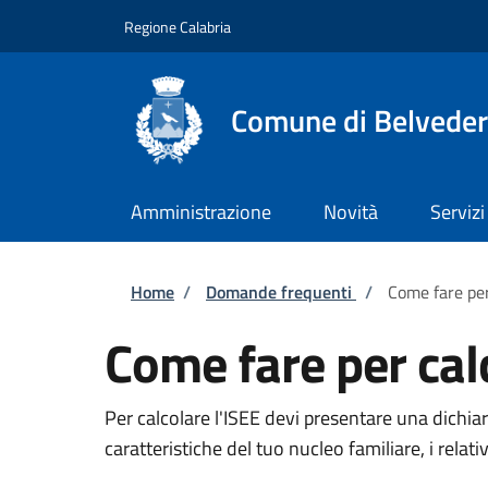
Salta al contenuto principale
Skip to footer content
Regione Calabria
Comune di Belvedere
Amministrazione
Novità
Servizi
Briciole di pane
Home
/
Domande frequenti
/
Come fare per
Come fare per calc
Per calcolare l'ISEE devi presentare una dichia
caratteristiche del tuo nucleo familiare, i relati