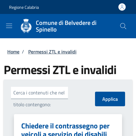
Salta al contenuto principale
Skip to footer content
Regione Calabria
Comune di Belvedere di
Spinello
Briciole di pane
Home
/
Permessi ZTL e invalidi
Permessi ZTL e invalidi
Cerca i contenuti che nel
titolo contengono:
Chiedere il contrassegno per
veicoli a servizio dei disabili