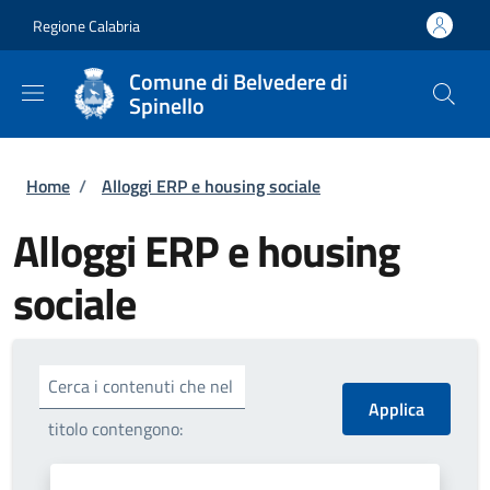
Salta al contenuto principale
Skip to footer content
Regione Calabria
Comune di Belvedere di
Spinello
Briciole di pane
Home
/
Alloggi ERP e housing sociale
Alloggi ERP e housing
sociale
Cerca i contenuti che nel
titolo contengono: