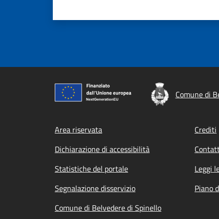
Comune di Be
Footer menu
Area riservata
Crediti
Dichiarazione di accessibilità
Contatt
Statistiche del portale
Leggi l
Segnalazione disservizio
Piano d
Comune di Belvedere di Spinello