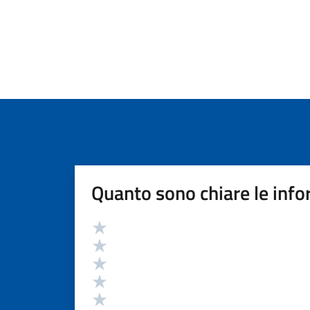
Quanto sono chiare le info
Valutazione
Valuta 5 stelle su 5
Valuta 4 stelle su 5
Valuta 3 stelle su 5
Valuta 2 stelle su 5
Valuta 1 stelle su 5