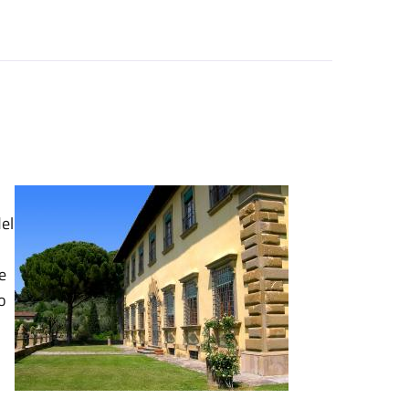
del
i
e
o