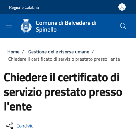
Salta al contenuto principale
Skip to footer content
Regione Calabria
Comune di Belvedere di
Spinello
Briciole di pane
Home
/
Gestione delle risorse umane
/
Chiedere il certificato di servizio prestato presso l'ente
Chiedere il certificato di
servizio prestato presso
l'ente
Condividi